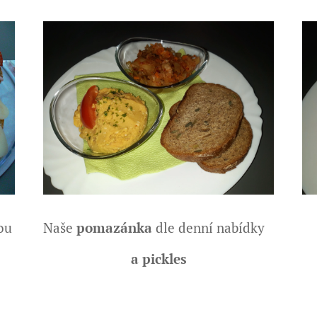
Naše
pomazánka
dle denní nabídky
ou
a
pickles