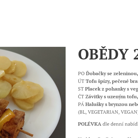
OBĚDY 27
PO
Ďobačky se zeleninou,
ÚT
Tofu špízy, pečené br
ST
Placek z pohanky s veg
ČT
Závitky s uzeným tofu
PÁ
Halušky s brynzou ne
(BL, VEGETARIAN, VEG
POLÉVKA
dle denní nabí