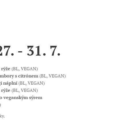
. - 31. 7.
 rýže
(BL, VEGAN)
ambory s citrónem
(BL, VEGAN)
i náplní
(BL, VEGAN)
, rýže
(BL, VEGAN)
bo veganským sýrem
AN)
dky.