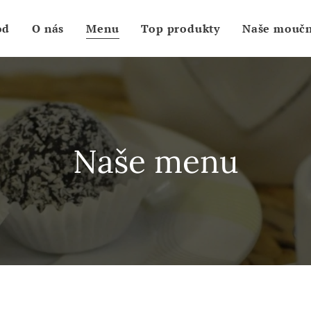
od
O nás
Menu
Top produkty
Naše moučn
Naše menu