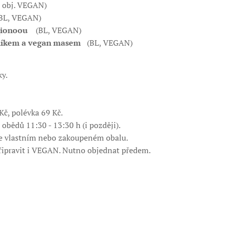
bj. VEGAN)
BL, VEGAN)
qionoou
(BL, VEGAN)
dlíkem a vegan masem
(BL, VEGAN)
ídky.
Kč, polévka 69 Kč.
obědů 11:30 - 13:30 h (i později).
e vlastním nebo zakoupeném obalu.
ipravit i VEGAN. Nutno objednat předem.