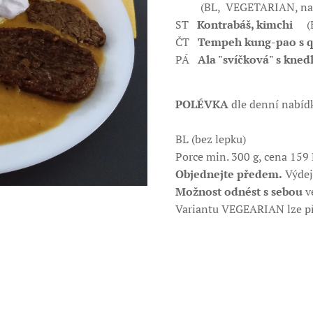
(BL, VEGETARIAN, na o
ST
Kontrabáš, kimchi
(
ČT
Tempeh kung-pao s 
PÁ
Ala "svíčková" s kne
POLÉVKA
dle denní nab
BL (bez lepku)
Porce min. 300 g, cena 159 
Objednejte předem.
Výdej 
Možnost odnést s sebou
v
Variantu VEGEARIAN lze př