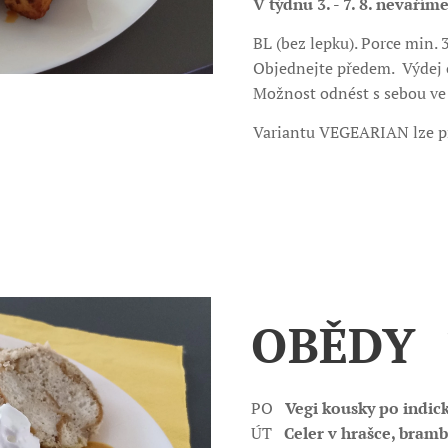
V týdnu 3. - 7. 8. nevařím
BL (bez lepku). Porce min. 
Objednejte předem. Výdej o
Možnost odnést s sebou ve
Variantu VEGEARIAN lze p
OBĚDY 10
PO
Vegi kousky po indick
ÚT
Celer v hrašce, bramb