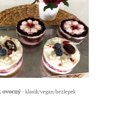
k ovocný
-
klasik/vegan/bezlepek