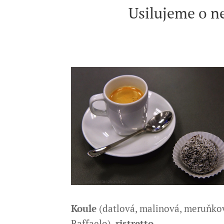
Usilujeme o ne
K
oule
(datlová, malinová, meruňko
Raffaelo),
ristretto